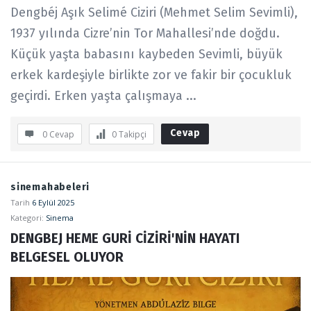
Dengbéj Aşık Selimé Ciziri (Mehmet Selim Sevimli),
1937 yılında Cizre’nin Tor Mahallesi’nde doğdu.
Küçük yaşta babasını kaybeden Sevimli, büyük
erkek kardeşiyle birlikte zor ve fakir bir çocukluk
geçirdi. Erken yaşta çalışmaya ...
Cevap
0 Cevap
0
Takipçi
sinemahabeleri
Tarih
6 Eylül 2025
Kategori:
Sinema
DENGBEJ HEME GURİ CİZİRİ'NİN HAYATI 
BELGESEL OLUYOR