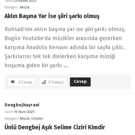
Tarih
25 Kasım 2025
Kategori:
Müzik
Aklın Başına Yar İse şiiri şarkı olmuş
Ruhsati’nin aklın başına yar ise şiiri şarkı olmuş.
Bugün Youtube’da müzikler arasında gezerken
karşıma Anadolu Kervanı adında bir sayfa çıktı.
Şarkılarını tek tek dinlerken karşıma müziği
hoşuma giden bir şarkı ...
Cevap
0 Cevap
0
Takipçi
Dengbejhayrani
Tarih
19 Ekim 2025
Kategori:
Müzik
,
Ünlüler
Ünlü Dengbej Aşık Selime Ciziri Kimdir