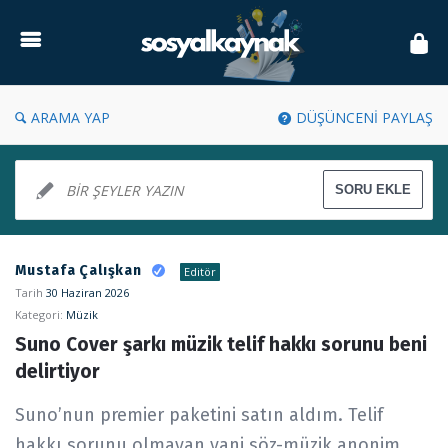
Sosyal
Kaynak
ARAMA YAP
DÜŞÜNCENİ PAYLAŞ
Sosyal
Mustafa Çalışkan
Editör
Kaynak
Tarih
30 Haziran 2026
Kategori:
Müzik
Latest
Suno Cover şarkı müzik telif hakkı sorunu beni 
Forum
delirtiyor
Suno’nun premier paketini satın aldım. Telif
hakkı sorunu olmayan yani söz-müzik anonim