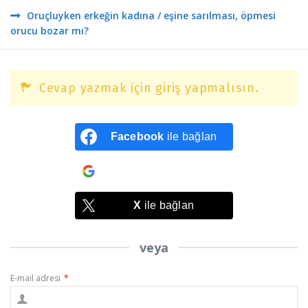
Oruçluyken erkeğin kadına / eşine sarılması, öpmesi
orucu bozar mı?
Cevap yazmak için giriş yapmalısın.
Facebook
ile bağlan
Google
ile bağlan
X
ile bağlan
veya
E-mail adresi
*