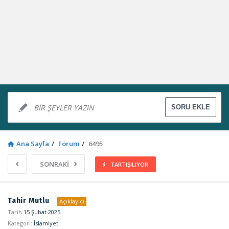
Ana Sayfa
/
Forum
/
6495
SONRAKİ
TARTIŞILIYOR
Sosyal
Tahir Mutlu
Açıklayıcı
Kaynak
Tarih
15 Şubat 2025
Kategori:
İslamiyet
Latest