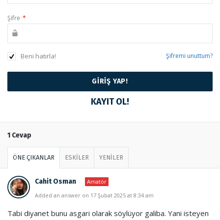
Şifre
*
Beni hatırla!
Şifremi unuttum?
KAYIT OL!
1 Cevap
ÖNE ÇIKANLAR
ESKİLER
YENİLER
Cahit Osman
Amatör
Added an answer on 17 Şubat 2025 at 8:34 am
Tabi diyanet bunu asgari olarak söylüyor galiba. Yani isteyen