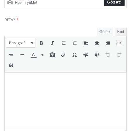
Cilt Bakımı
Gözat!
Resim yükle!
Çocuk
DETAY
*
Diyet
Görsel
Kod
Diziler
Paragraf
Edebiyat
Eğitim
Ekonomi
Erkek
Felsefe
Green Card
Gündem
Güzellik