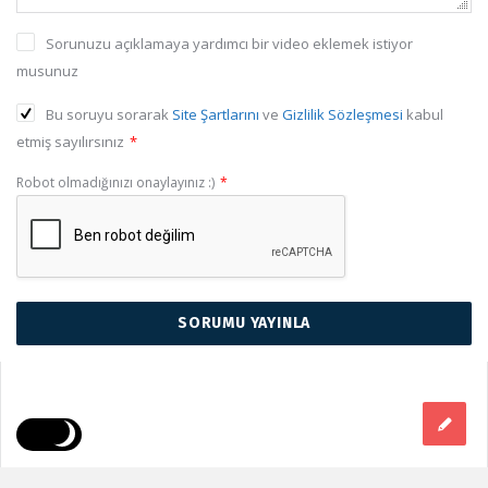
Hastalıklar
Sorunuzu açıklamaya yardımcı bir video eklemek istiyor
Hayvanlar
musunuz
İlkokul
Bu soruyu sorarak
Site Şartlarını
ve
Gizlilik Sözleşmesi
kabul
etmiş sayılırsınız
*
İnternet
Robot olmadığınızı onaylayınız :)
*
İslamiyet
Kadın
Lise
Makyaj
Matematik
Moda
Müzik