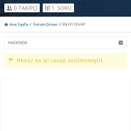
0
TAKİPÇİ
1
SORU
Ana Sayfa
/
Forum Driver
/
EN İYİ CEVAP
Henüz en iyi cevap verilmemiştir.