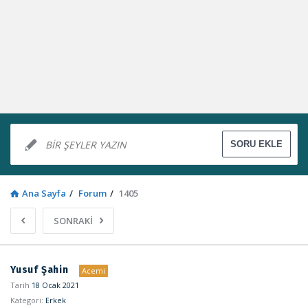
Ana Sayfa
/
Forum
/
1405
SONRAKİ
Sosyal
Yusuf Şahin
Acemi
Kaynak
Tarih
18 Ocak 2021
Kategori:
Erkek
Latest