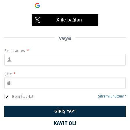
Google
ile bağlan
X
ile bağlan
veya
E-mail adresi
*
Şifre
*
Beni hatırla!
Şifremi unuttum?
KAYIT OL!