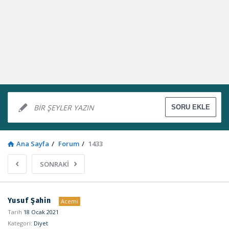
Ana Sayfa
/
Forum
/
1433
SONRAKİ
Sosyal
Yusuf Şahin
Acemi
Kaynak
Tarih
18 Ocak 2021
Kategori:
Diyet
Latest