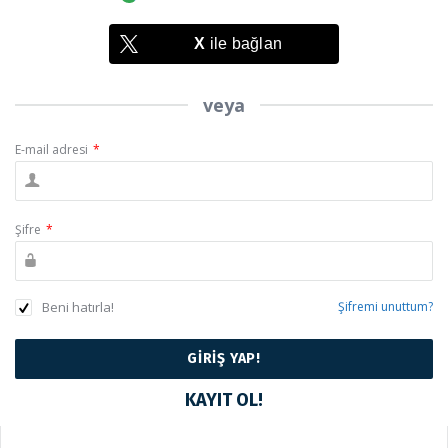
X
ile bağlan
veya
E-mail adresi
*
Şifre
*
Beni hatırla!
Şifremi unuttum?
KAYIT OL!