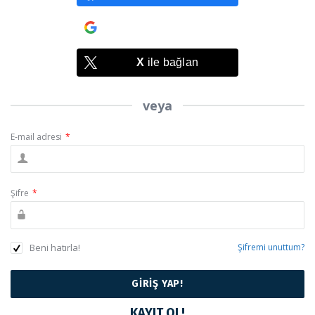
Google
ile bağlan
X
ile bağlan
veya
E-mail adresi
*
Şifre
*
Beni hatırla!
Şifremi unuttum?
KAYIT OL!