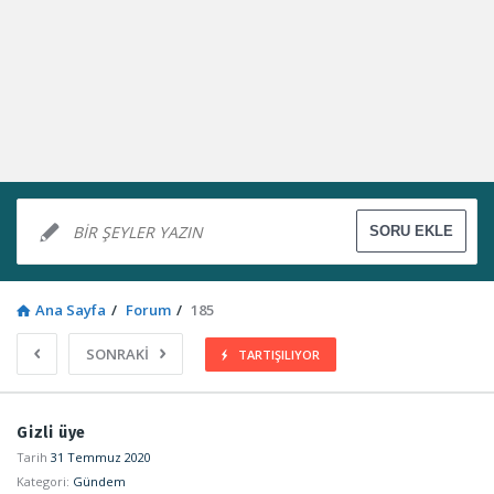
Ana Sayfa
/
Forum
/
185
SONRAKİ
TARTIŞILIYOR
Sosyal
Gizli üye
Kaynak
Tarih
31 Temmuz 2020
Kategori:
Gündem
Latest