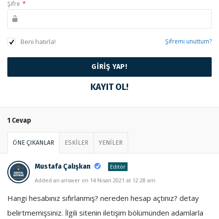
Şifre
*
Beni hatırla!
Şifremi unuttum?
KAYIT OL!
1 Cevap
ÖNE ÇIKANLAR
ESKİLER
YENİLER
Mustafa Çalışkan
Editör
Added an answer on 14 Nisan 2021 at 12:28 am
Hangi hesabınız sıfırlanmış? nereden hesap açtınız? detay
belirtmemişsiniz. İlgili sitenin iletişim bölümünden adamlarla