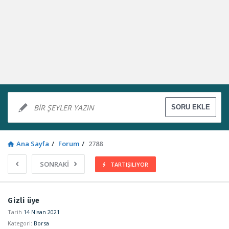
Ana Sayfa
/
Forum
/
2788
SONRAKİ
TARTIŞILIYOR
Sosyal
Gizli üye
Kaynak
Tarih
14 Nisan 2021
Kategori:
Borsa
Latest