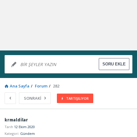
Ana Sayfa
/
Forum
/
282
SONRAKİ
TARTIŞILIYOR
Sosyal
krmaldilar
Kaynak
Tarih
12 Ekim 2020
Kategori:
Gündem
Latest