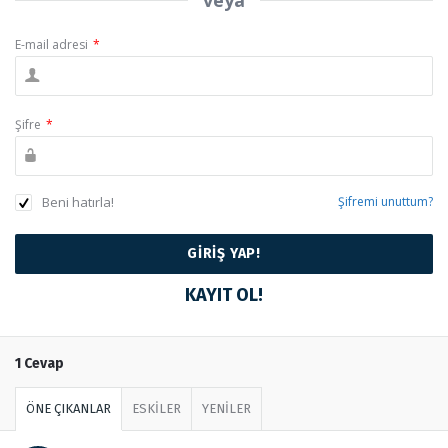
veya
E-mail adresi
*
Şifre
*
Beni hatırla!
Şifremi unuttum?
KAYIT OL!
1 Cevap
ÖNE ÇIKANLAR
ESKİLER
YENİLER