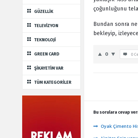
çoğunluğunu telaf
GÜZELLİK
Bundan sonra ne o
TELEVİZYON
bekleyip, izleyece
TEKNOLOJİ
0
GREEN CARD
0 C
ŞİKAYETİM VAR
TÜM KATEGORİLER
Bu sorulara cevap ver
Oyak Çimento His