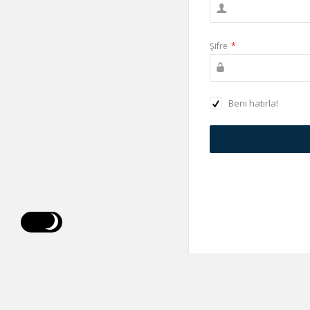
Şifre
*
Beni hatırla!