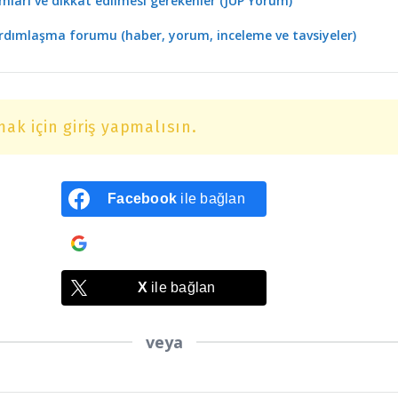
mları ve dikkat edilmesi gerekenler (JUP Yorum)
ardımlaşma forumu (haber, yorum, inceleme ve tavsiyeler)
ak için giriş yapmalısın.
Facebook
ile bağlan
Google
ile bağlan
X
ile bağlan
veya