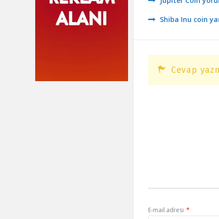
Jüpiter Coin yoru
Shiba Inu coin y
Cevap yazm
E-mail adresi
*