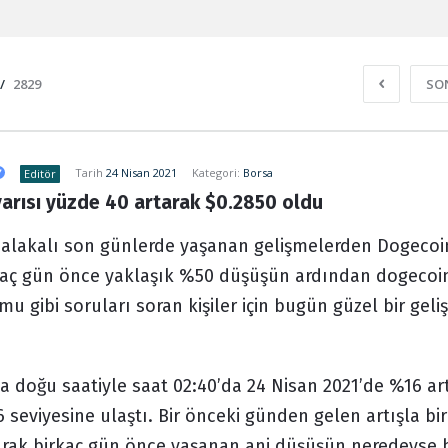
/
2829
SO
Tarih
24 Nisan 2021
Kategori:
Borsa
Editör
arısı yüzde 40 artarak $0.2850 oldu
le alakalı son günlerde yaşanan gelişmelerden Dogecoi
irkaç gün önce yaklaşık %50 düşüşün ardından dogecoin
mu gibi soruları soran kişiler için bugün güzel bir gel
 doğu saatiyle saat 02:40’da 24 Nisan 2021’de %16 ar
 seviyesine ulaştı. Bir önceki günden gelen artışla bir
arak birkaç gün önce yaşanan ani düşüşün neredeyse