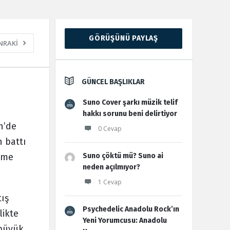
Sidebar
GÖRÜŞÜNÜ PAYLAŞ
NRAKİ
GÜNCEL BAŞLIKLAR
Suno Cover şarkı müzik telif
hakkı sorunu beni delirtiyor
n’de
0 Cevap
 battı
işme
Suno çöktü mü? Suno ai
neden açılmıyor?
1 Cevap
tış
Psychedelic Anadolu Rock’ın
likte
Yeni Yorumcusu: Anadolu
 büyük