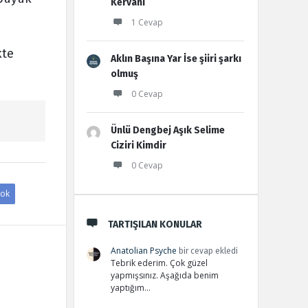
Kervanı
1 Cevap
kte
Aklın Başına Yar İse şiiri şarkı
olmuş
0 Cevap
Ünlü Dengbej Aşık Selime
Ciziri Kimdir
0 Cevap
ok
TARTIŞILAN KONULAR
Anatolian Psyche
bir cevap ekledi
Tebrik ederim. Çok güzel
yapmışsınız. Aşağıda benim
yaptığım…