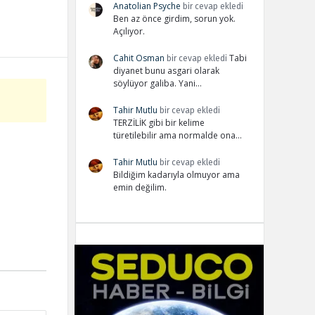
Anatolian Psyche
bir cevap ekledi
Ben az önce girdim, sorun yok.
Açılıyor.
Cahit Osman
Tabi
bir cevap ekledi
diyanet bunu asgari olarak
söylüyor galiba. Yani…
Tahir Mutlu
bir cevap ekledi
TERZİLİK gibi bir kelime
türetilebilir ama normalde ona…
Tahir Mutlu
bir cevap ekledi
Bildiğim kadarıyla olmuyor ama
emin değilim.
Adv
234x60