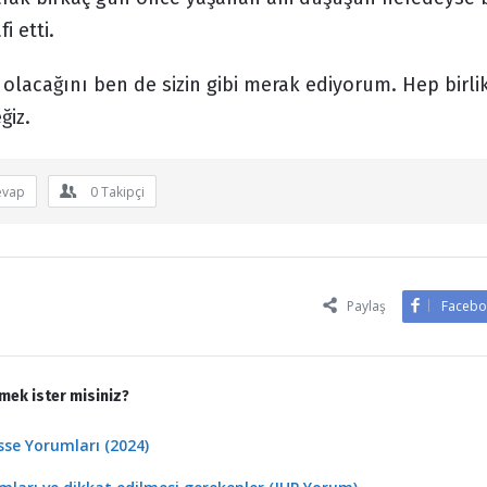
i etti.
lacağını ben de sizin gibi merak ediyorum. Hep birli
ğiz.
evap
0
Takipçi
Paylaş
Facebo
mek ister misiniz?
se Yorumları (2024)