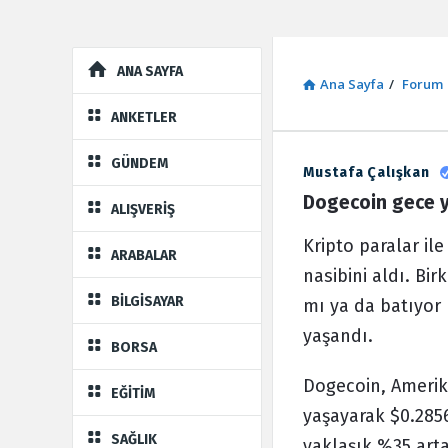
Explore
ANA SAYFA
Ana Sayfa
/
Forum
ANKETLER
GÜNDEM
Mustafa Çalışkan
Sosyal
Dogecoin gece y
ALIŞVERİŞ
Kaynak
Kripto paralar i
ARABALAR
Latest
nasibini aldı. B
Forum
BİLGİSAYAR
mı ya da batıyor 
yaşandı.
BORSA
Dogecoin, Amerika
EĞİTİM
yaşayarak $0.2856
SAĞLIK
yaklaşık %35 art