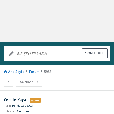
Ana Sayfa
/
Forum
/
5988
SONRAKİ
Sosyal
Cemile Kaya
Acemi
Kaynak
Tarih
16 Ağustos 2023
Kategori:
Gündem
Latest