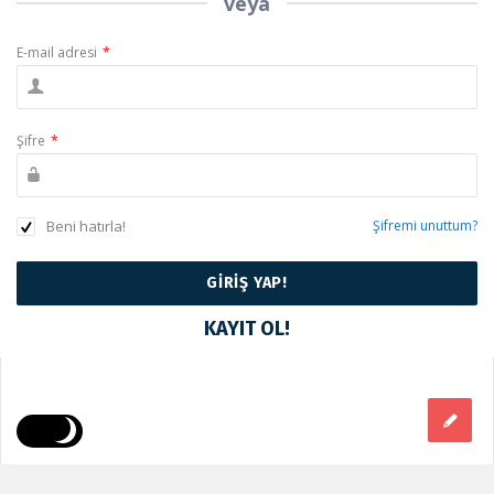
veya
E-mail adresi
*
Şifre
*
Beni hatırla!
Şifremi unuttum?
KAYIT OL!