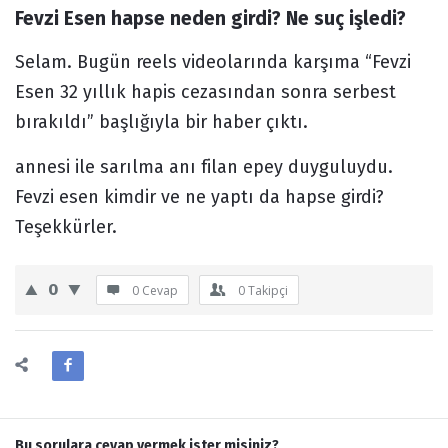
Fevzi Esen hapse neden girdi? Ne suç işledi?
Forum
Selam. Bugün reels videolarında karşıma “Fevzi
Esen 32 yıllık hapis cezasından sonra serbest
bırakıldı” başlığıyla bir haber çıktı.
annesi ile sarılma anı filan epey duyguluydu.
Fevzi esen kimdir ve ne yaptı da hapse girdi?
Teşekkürler.
0
0 Cevap
0
Takipçi
Bu sorulara cevap vermek ister misiniz?