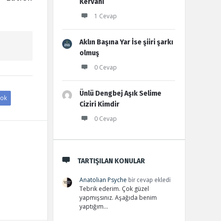
Kervanı
1 Cevap
Aklın Başına Yar İse şiiri şarkı
olmuş
0 Cevap
Ünlü Dengbej Aşık Selime
ok
Ciziri Kimdir
0 Cevap
TARTIŞILAN KONULAR
Anatolian Psyche
bir cevap ekledi
Tebrik ederim. Çok güzel
yapmışsınız. Aşağıda benim
yaptığım…