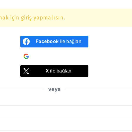
ak için giriş yapmalısın.
Facebook
ile bağlan
Google
ile bağlan
X
ile bağlan
veya