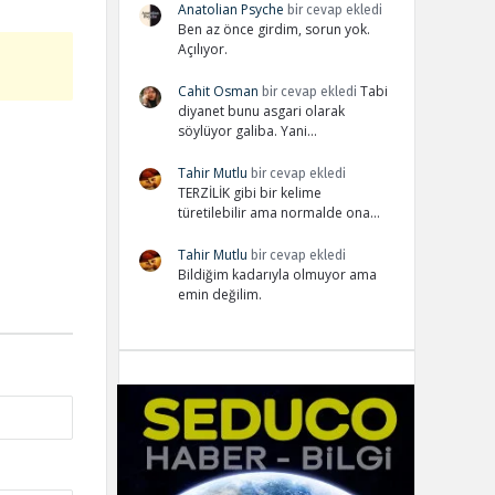
Anatolian Psyche
bir cevap ekledi
Ben az önce girdim, sorun yok.
Açılıyor.
Cahit Osman
Tabi
bir cevap ekledi
diyanet bunu asgari olarak
söylüyor galiba. Yani…
Tahir Mutlu
bir cevap ekledi
TERZİLİK gibi bir kelime
türetilebilir ama normalde ona…
Tahir Mutlu
bir cevap ekledi
Bildiğim kadarıyla olmuyor ama
emin değilim.
Adv
234x60