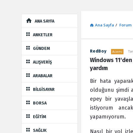
Explore
ANA SAYFA
Ana Sayfa
/
Forum
ANKETLER
GÜNDEM
RedBoy
Tar
Acemi
Sosyal
Windows 11'den 
ALIŞVERİŞ
Kaynak
yardım
ARABALAR
Latest
Bir hata yapar
Forum
olduğunu şimdi an
BİLGİSAYAR
epey bir yavaşl
BORSA
istiyorum anca
yapamıyorum.
EĞİTİM
SAĞLIK
Nasıl bir yol iz