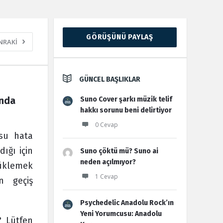
Sidebar
GÖRÜŞÜNÜ PAYLAŞ
NRAKİ
GÜNCEL BAŞLIKLAR
nda 
Suno Cover şarkı müzik telif
hakkı sorunu beni delirtiyor
0 Cevap
su hata
ığı için
Suno çöktü mü? Suno ai
neden açılmıyor?
üklemek
1 Cevap
n geçiş
Psychedelic Anadolu Rock’ın
Yeni Yorumcusu: Anadolu
? Lütfen