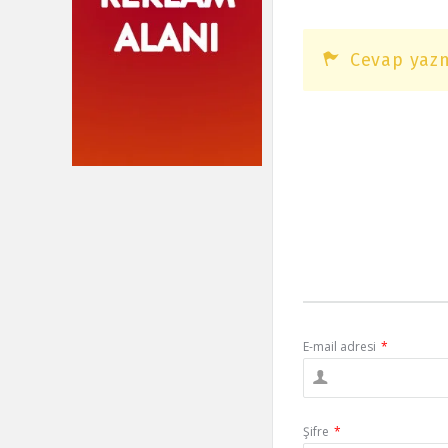
Cevap yazm
E-mail adresi
*
Şifre
*