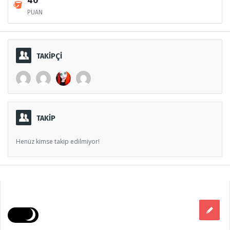
40
PUAN
TAKİPÇİ
TAKİP
Henüz kimse takip edilmiyor!