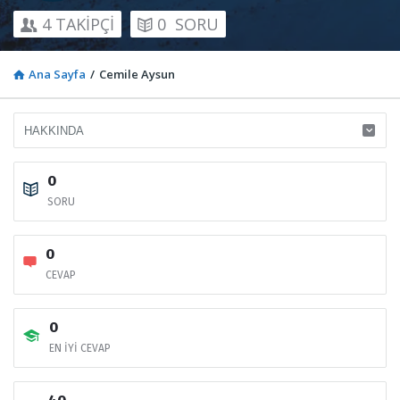
4
TAKİPÇİ
0
SORU
Ana Sayfa
/
Cemile Aysun
0
SORU
0
CEVAP
0
EN İYİ CEVAP