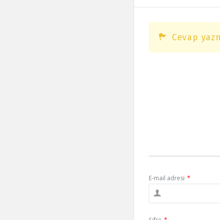
Cevap yazm
E-mail adresi
*
Şifre
*