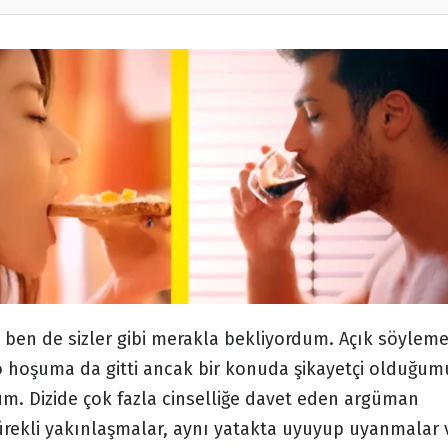
ni ben de sizler gibi merakla bekliyordum. Açık söylem
o hoşuma da gitti ancak bir konuda şikayetçi olduğum
um. Dizide çok fazla cinselliğe davet eden argüman
Sürekli yakınlaşmalar, aynı yatakta uyuyup uyanmalar v