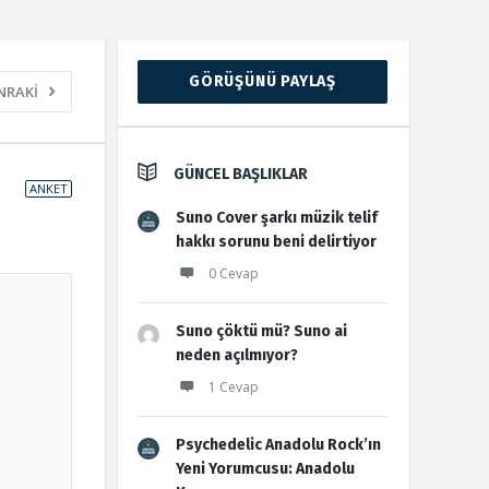
Sidebar
GÖRÜŞÜNÜ PAYLAŞ
NRAKİ
GÜNCEL BAŞLIKLAR
ANKET
Suno Cover şarkı müzik telif
hakkı sorunu beni delirtiyor
0 Cevap
Suno çöktü mü? Suno ai
neden açılmıyor?
1 Cevap
Psychedelic Anadolu Rock’ın
Yeni Yorumcusu: Anadolu