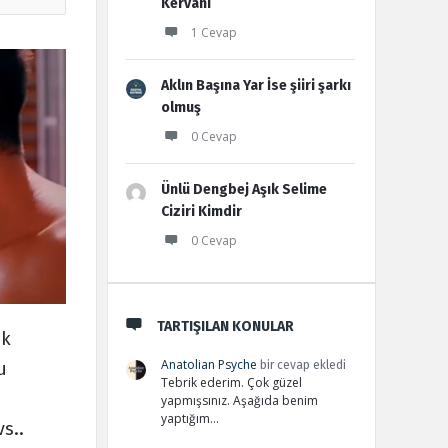
Kervanı
1 Cevap
Aklın Başına Yar İse şiiri şarkı
olmuş
0 Cevap
Ünlü Dengbej Aşık Selime
Ciziri Kimdir
0 Cevap
TARTIŞILAN KONULAR
ek
Anatolian Psyche
bir cevap ekledi
u
Tebrik ederim. Çok güzel
yapmışsınız. Aşağıda benim
yaptığım…
s..