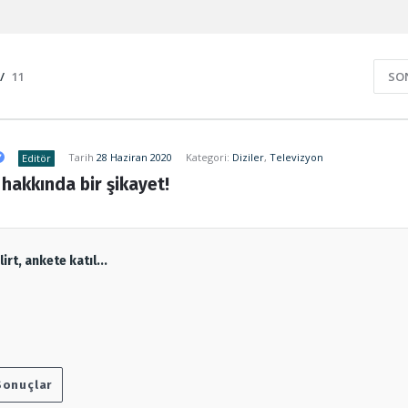
/
11
SO
Tarih
28 Haziran 2020
Kategori:
Diziler
,
Televizyon
Editör
 hakkında bir şikayet!
rt, ankete katıl...