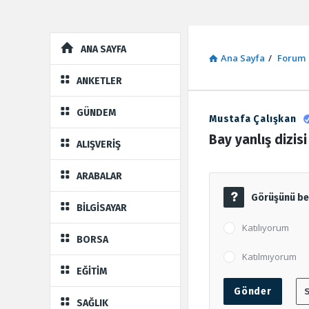
Explore
ANA SAYFA
Ana Sayfa
/
Forum
ANKETLER
GÜNDEM
Mustafa Çalışkan
Sosyal
Bay yanlış dizisi
ALIŞVERİŞ
Kaynak
ARABALAR
Latest
Görüşünü beli
Forum
BİLGİSAYAR
Katılıyorum
BORSA
Katılmıyorum
EĞİTİM
SAĞLIK