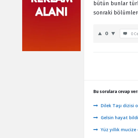
bütün bunlar tür
sonraki bölümlerd
0
0 C
Bu sorulara cevap ver
Dilek Taşı dizisi
Gelsin hayat bild
Yüz yıllık mucize