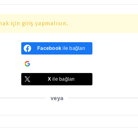
ak için giriş yapmalısın.
Facebook
ile bağlan
Google
ile bağlan
X
ile bağlan
veya