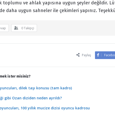
k toplumu ve ahlak yapısına uygun şeyler değildir. Lü
e daha uygun sahneler ile çekimleri yapınız. Teşekkü
evap
0
Takipçi
Paylaş
Facebo
mek ister misiniz?
 oyuncuları, dilek taşı konusu (tam kadro)
iği gibi Ozan diziden neden ayrıldı?
 oyuncuları, 100 yıllık mucize dizisi oyuncu kadrosu