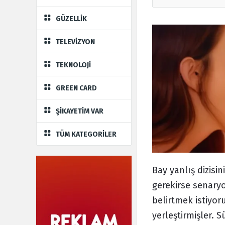
GÜZELLİK
TELEVİZYON
TEKNOLOJİ
GREEN CARD
ŞİKAYETİM VAR
TÜM KATEGORİLER
Bay yanlış dizisi
gerekirse senary
belirtmek istiyor
yerleştirmişler. 