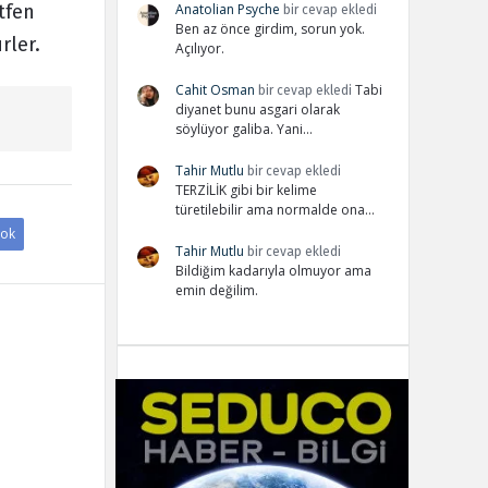
Anatolian Psyche
tfen
bir cevap ekledi
Ben az önce girdim, sorun yok.
rler.
Açılıyor.
Cahit Osman
Tabi
bir cevap ekledi
diyanet bunu asgari olarak
söylüyor galiba. Yani…
Tahir Mutlu
bir cevap ekledi
TERZİLİK gibi bir kelime
türetilebilir ama normalde ona…
ok
Tahir Mutlu
bir cevap ekledi
Bildiğim kadarıyla olmuyor ama
emin değilim.
Adv
234x60