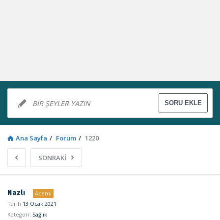
Ana Sayfa
/
Forum
/
1220
SONRAKİ
Sosyal
Nazlı
Acemi
Kaynak
Tarih
13 Ocak 2021
Kategori:
Sağlık
Latest