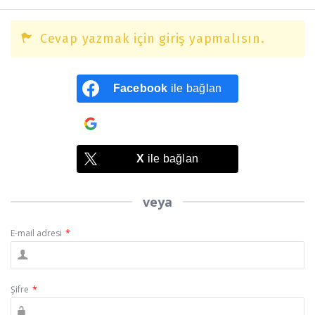
Cevap yazmak için giriş yapmalısın.
Facebook
ile bağlan
Google
ile bağlan
X
ile bağlan
veya
E-mail adresi
*
Şifre
*