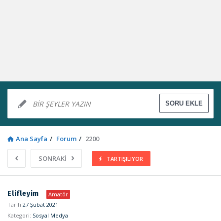
Ana Sayfa
/
Forum
/
2200
SONRAKİ
TARTIŞILIYOR
Sosyal
Elifleyim
Amatör
Kaynak
Tarih
27 Şubat 2021
Kategori:
Sosyal Medya
Latest