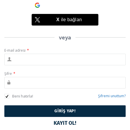
Google
ile bağlan
X
ile bağlan
veya
E-mail adresi
*
Şifre
*
Beni hatırla!
Şifremi unuttum?
KAYIT OL!