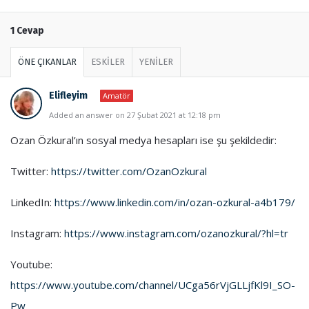
1 Cevap
ÖNE ÇIKANLAR
ESKİLER
YENİLER
Elifleyim
Amatör
Added an answer on 27 Şubat 2021 at 12:18 pm
Ozan Özkural’ın sosyal medya hesapları ise şu şekildedir:
Twitter:
https://twitter.com/OzanOzkural
LinkedIn:
https://www.linkedin.com/in/ozan-ozkural-a4b179/
Instagram:
https://www.instagram.com/ozanozkural/?hl=tr
Youtube:
https://www.youtube.com/channel/UCga56rVjGLLjfKl9I_SO-
Pw