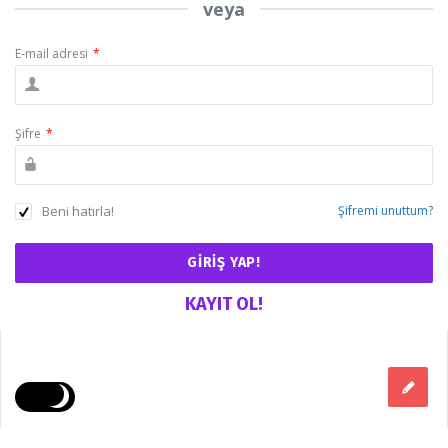
veya
E-mail adresi
*
Şifre
*
Beni hatırla!
Şifremi unuttum?
KAYIT OL!