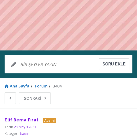
Ana Sayfa
/
Forum
/
3404
SONRAKİ
Sosyal
Elif Berna Fırat
Acemi
Kaynak
Tarih
23 Mayıs 2021
Kategori:
Kadın
Latest