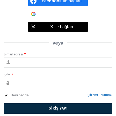
Facebook
ile bağlan
Google
ile bağlan
X
ile bağlan
veya
E-mail adresi
*
Şifre
*
Beni hatırla!
Şifremi unuttum?