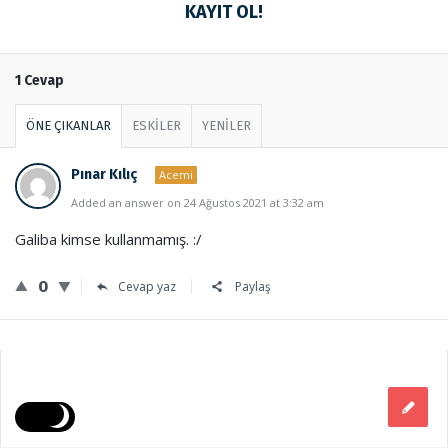
KAYIT OL!
1 Cevap
ÖNE ÇIKANLAR
ESKİLER
YENİLER
Pınar Kılıç
Acemi
Added an answer on 24 Ağustos 2021 at 3:32 am
Galiba kimse kullanmamış. :/
0
Cevap yaz
Paylaş