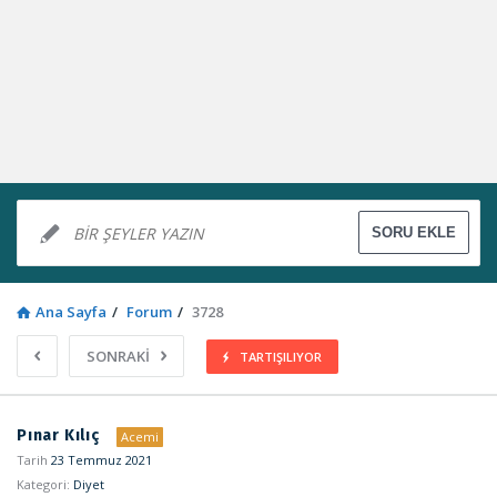
Ana Sayfa
/
Forum
/
3728
SONRAKİ
TARTIŞILIYOR
Sosyal
Pınar Kılıç
Acemi
Kaynak
Tarih
23 Temmuz 2021
Kategori:
Diyet
Latest