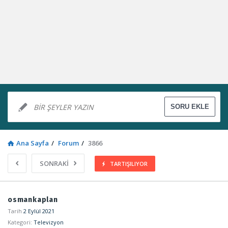
Ana Sayfa
/
Forum
/
3866
SONRAKİ
TARTIŞILIYOR
Sosyal
osmankaplan
Kaynak
Tarih
2 Eylül 2021
Kategori:
Televizyon
Latest