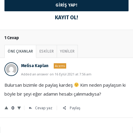
KAYIT OL!
1 Cevap
ÖNE ÇIKANLAR
ESKİLER
YENİLER
Melisa Kaplan
Acemi
Added an answer on 16 Eylül 2021 at 7:56 am
Bulursan bizimle de paylaş kardeş
Kim neden paylaşsın ki
böyle bir şeyi eğer adamın hesabı çalınmadıysa?
0
Cevap yaz
Paylaş