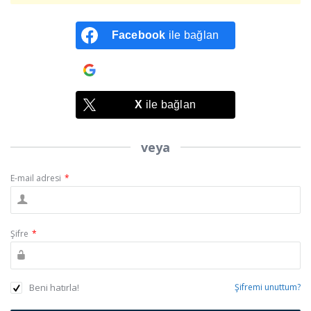
Facebook
ile bağlan
Google
ile bağlan
X
ile bağlan
veya
E-mail adresi
*
Şifre
*
Beni hatırla!
Şifremi unuttum?