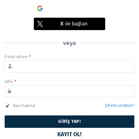
Google
ile bağlan
X
ile bağlan
veya
E-mail adresi
*
Şifre
*
Beni hatırla!
Şifremi unuttum?
KAYIT OL!