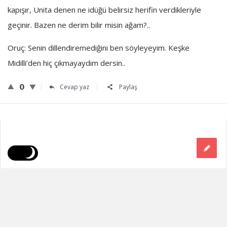
kapışır, Unita denen ne idüğü belirsiz herifin verdikleriyle
geçinir. Bazen ne derim bilir misin ağam?..
Oruç: Senin dillendiremediğini ben söyleyeyim. Keşke
Midilli’den hiç çıkmayaydım dersin..
0
Cevap yaz
Paylaş