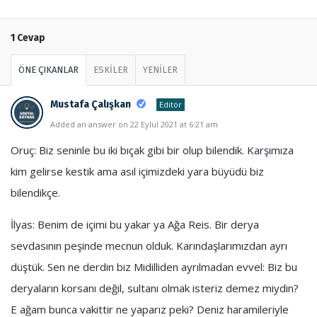
1 Cevap
ÖNE ÇIKANLAR
ESKİLER
YENİLER
Mustafa Çalışkan
Editör
Added an answer on 22 Eylül 2021 at 6:21 am
Oruç: Biz seninle bu iki bıçak gibi bir olup bilendik. Karşımıza
kim gelirse kestik ama asıl içimizdeki yara büyüdü biz
bilendikçe.
İlyas: Benim de içimi bu yakar ya Ağa Reis. Bir derya
sevdasının peşinde mecnun olduk. Karındaşlarımızdan ayrı
düştük. Sen ne derdin biz Midilliden ayrılmadan evvel: Biz bu
deryaların korsanı değil, sultanı olmak isteriz demez miydin?
E ağam bunca vakittir ne yaparız peki? Deniz haramileriyle