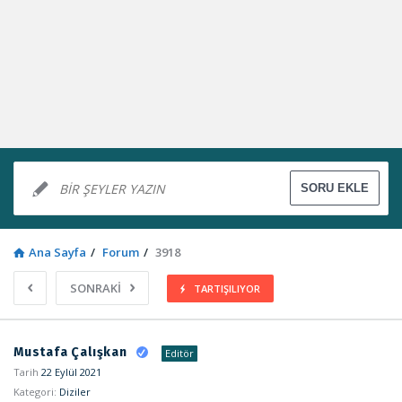
Ana Sayfa
/
Forum
/
3918
SONRAKİ
TARTIŞILIYOR
Sosyal
Mustafa Çalışkan
Editör
Kaynak
Tarih
22 Eylül 2021
Kategori:
Diziler
Latest