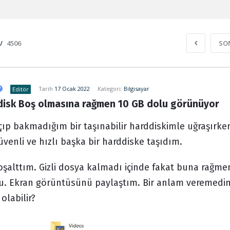
/
4506
SO
Tarih
17 Ocak 2022
Kategori:
Bilgisayar
Editör
ddisk Boş olmasına rağmen 10 GB dolu görünüyor
çıp bakmadığım bir taşınabilir harddiskimle uğraşırk
venli ve hızlı başka bir harddiske taşıdım.
şalttım. Gizli dosya kalmadı içinde fakat buna rağme
. Ekran görüntüsünü paylaştım. Bir anlam veremedi
olabilir?