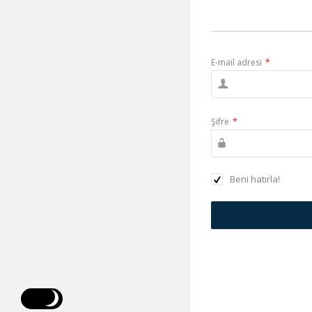
E-mail adresi
*
Şifre
*
Beni hatırla!