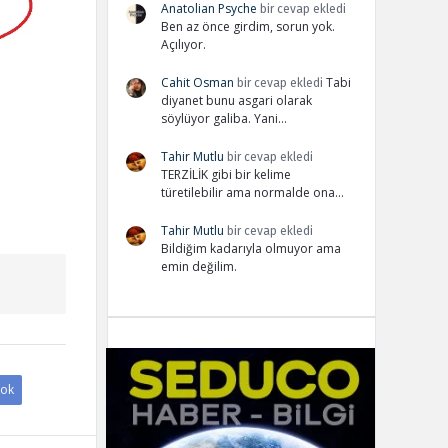
Anatolian Psyche
bir cevap ekledi
Ben az önce girdim, sorun yok.
Açılıyor.
Cahit Osman
Tabi
bir cevap ekledi
diyanet bunu asgari olarak
söylüyor galiba. Yani…
Tahir Mutlu
bir cevap ekledi
TERZİLİK gibi bir kelime
türetilebilir ama normalde ona…
Tahir Mutlu
bir cevap ekledi
Bildiğim kadarıyla olmuyor ama
emin değilim.
Adv
ok
234x60