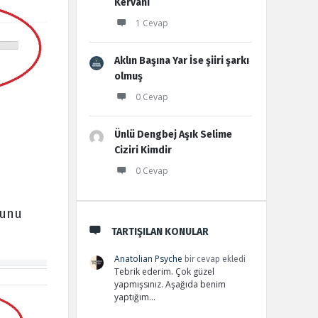
Kervanı
1 Cevap
Aklın Başına Yar İse şiiri şarkı
olmuş
0 Cevap
Ünlü Dengbej Aşık Selime
Ciziri Kimdir
0 Cevap
ğunu
TARTIŞILAN KONULAR
Anatolian Psyche
bir cevap ekledi
Tebrik ederim. Çok güzel
yapmışsınız. Aşağıda benim
yaptığım…