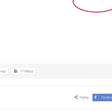
evap
0
Takipçi
Paylaş
Facebo