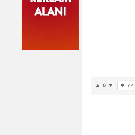
0
0 C