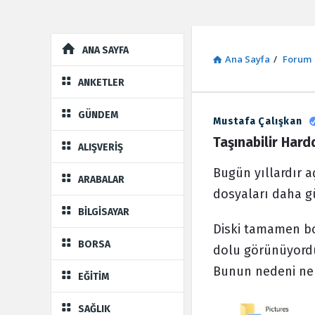
Explore
ANA SAYFA
Ana Sayfa
/
Forum
ANKETLER
GÜNDEM
Mustafa Çalışkan
Sosyal
Taşınabilir Har
ALIŞVERİŞ
Kaynak
Bugün yıllardır a
ARABALAR
Latest
dosyaları daha gü
Forum
BİLGİSAYAR
Diski tamamen bo
BORSA
dolu görünüyordu
Bunun nedeni ne 
EĞİTİM
SAĞLIK