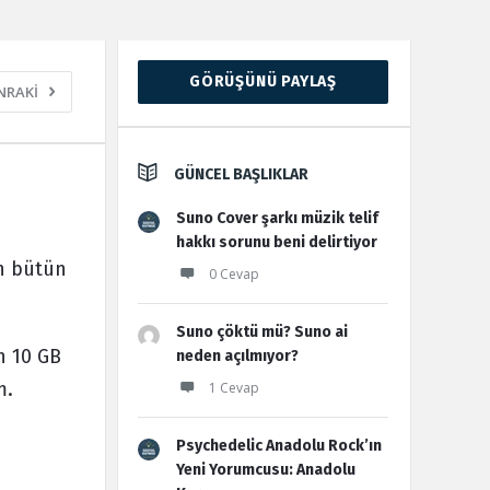
Sidebar
GÖRÜŞÜNÜ PAYLAŞ
NRAKİ
GÜNCEL BAŞLIKLAR
Suno Cover şarkı müzik telif
hakkı sorunu beni delirtiyor
en bütün
0 Cevap
Suno çöktü mü? Suno ai
n 10 GB
neden açılmıyor?
m.
1 Cevap
Psychedelic Anadolu Rock’ın
Yeni Yorumcusu: Anadolu