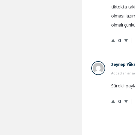
tiktokta tak
olması lazım
olmalı çünkü
0
Zeynep Yük
Added an answe
Sürekli pay
0