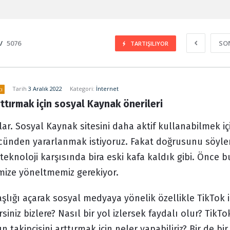
/
5076
SO
TARTIŞILIYOR
Tarih
3 Aralık 2022
Kategori:
İnternet
ı
rttırmak için sosyal Kaynak önerileri
r. Sosyal Kaynak sitesini daha aktif kullanabilmek iç
cünden yararlanmak istiyoruz. Fakat doğrusunu söyl
 teknoloji karşısında bira eski kafa kaldık gibi. Önce b
imize yöneltmemiz gerekiyor.
lığı açarak sosyal medyaya yönelik özellikle TikTok i
siniz bizlere? Nasıl bir yol izlersek faydalı olur? TikTo
 takipçisini arttırmak için neler yapabiliriz? Bir de bir 