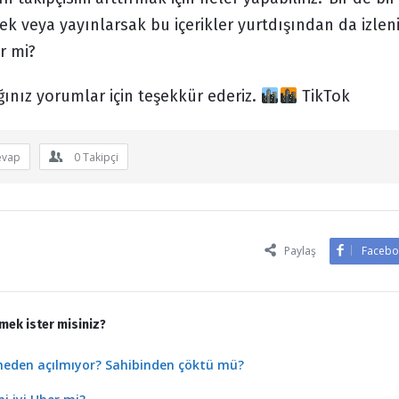
sek veya yayınlarsak bu içerikler yurtdışından da izlen
r mi?
ınız yorumlar için teşekkür ederiz.
TikTok
evap
0
Takipçi
Paylaş
Facebo
mek ister misiniz?
neden açılmıyor? Sahibinden çöktü mü?