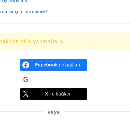
mi iyi Uber mi?
a da kurçi mi ne demek?
ak için giriş yapmalısın.
Facebook
ile bağlan
Google
ile bağlan
X
ile bağlan
veya