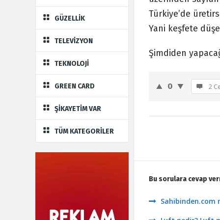
Türkiye’de üretir
GÜZELLİK
Yani keşfete düşe
TELEVİZYON
Şimdiden yapacağ
TEKNOLOJİ
0
GREEN CARD
2 C
ŞİKAYETİM VAR
TÜM KATEGORİLER
Bu sorulara cevap ver
Sahibinden.com 