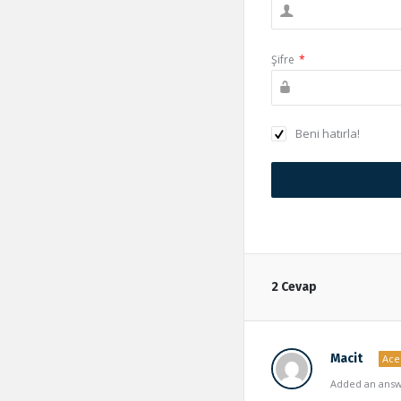
Şifre
*
Beni hatırla!
2 Cevap
Macit
Ace
Added an answe