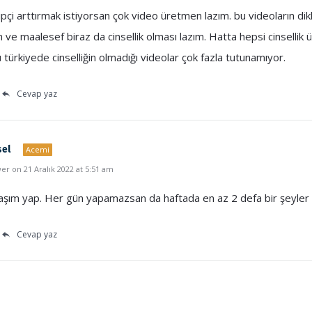
ipçi arttırmak istiyorsan çok video üretmen lazım. bu videoların dik
 ve maalesef biraz da cinsellik olması lazım. Hatta hepsi cinsellik 
 türkiyede cinselliğin olmadığı videolar çok fazla tutunamıyor.
Cevap yaz
sel
Acemi
r on 21 Aralık 2022 at 5:51 am
laşım yap. Her gün yapamazsan da haftada en az 2 defa bir şeyler 
Cevap yaz