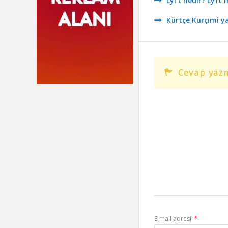
Lyft nedir? Lyft 
Kürtçe Kurçımi y
Cevap yazm
E-mail adresi
*