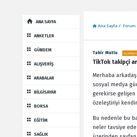
Explore
ANA SAYFA
Ana Sayfa
/
Forum
ANKETLER
GÜNDEM
Tahir Mutlu
Açıklayıc
Sosyal
TikTok takipçi a
ALIŞVERİŞ
Kaynak
Merhaba arkadaşla
ARABALAR
Latest
sosyal medya gü
Forum
BİLGİSAYAR
gerekirse gelişen
özeleştiriyi kend
BORSA
Bu nedenle bu baş
EĞİTİM
neler tavsiye eder
SAĞLIK
üzerinden sayfanın