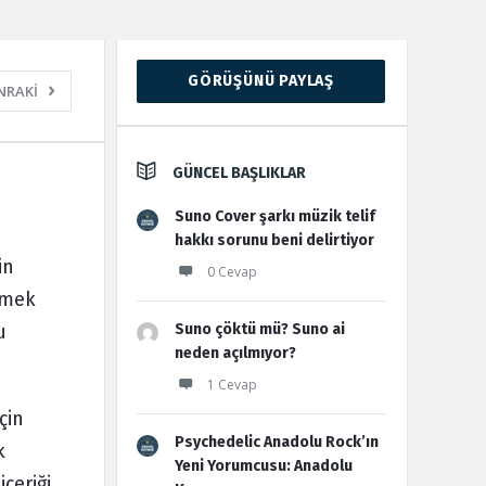
Sidebar
GÖRÜŞÜNÜ PAYLAŞ
NRAKİ
GÜNCEL BAŞLIKLAR
Suno Cover şarkı müzik telif
hakkı sorunu beni delirtiyor
in
0 Cevap
emek
u
Suno çöktü mü? Suno ai
neden açılmıyor?
1 Cevap
çin
Psychedelic Anadolu Rock’ın
k
Yeni Yorumcusu: Anadolu
içeriği