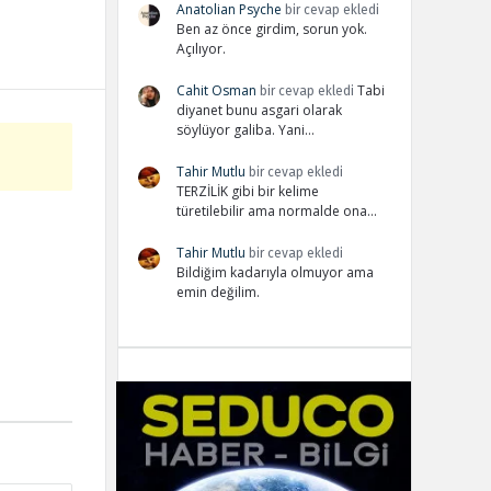
Anatolian Psyche
bir cevap ekledi
Ben az önce girdim, sorun yok.
Açılıyor.
Cahit Osman
Tabi
bir cevap ekledi
diyanet bunu asgari olarak
söylüyor galiba. Yani…
Tahir Mutlu
bir cevap ekledi
TERZİLİK gibi bir kelime
türetilebilir ama normalde ona…
Tahir Mutlu
bir cevap ekledi
Bildiğim kadarıyla olmuyor ama
emin değilim.
Adv
234x60