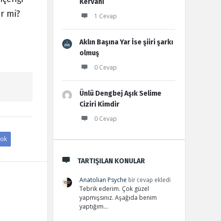
Kervanı
ir mi?
1 Cevap
Aklın Başına Yar İse şiiri şarkı
olmuş
0 Cevap
Ünlü Dengbej Aşık Selime
Ciziri Kimdir
0 Cevap
ok
TARTIŞILAN KONULAR
Anatolian Psyche
bir cevap ekledi
Tebrik ederim. Çok güzel
yapmışsınız. Aşağıda benim
yaptığım…