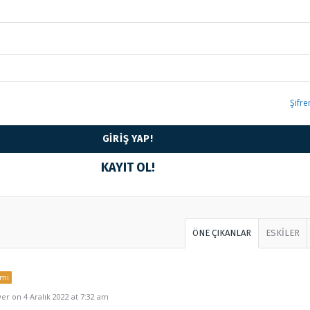
Şifr
KAYIT OL!
ÖNE ÇIKANLAR
ESKİLER
mi
r on 4 Aralık 2022 at 7:32 am