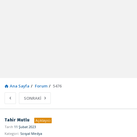
Ana Sayfa
/
Forum
/
5476
SONRAKİ
Sosyal
Tahir Mutlu
Açıklayıcı
Kaynak
Tarih
11 Şubat 2023
Kategori:
Sosyal Medya
Latest