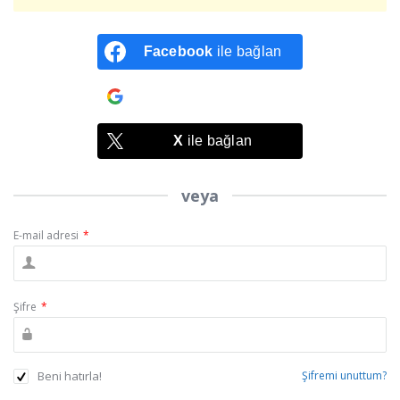
Facebook
ile bağlan
Google
ile bağlan
X
ile bağlan
veya
E-mail adresi
*
Şifre
*
Beni hatırla!
Şifremi unuttum?