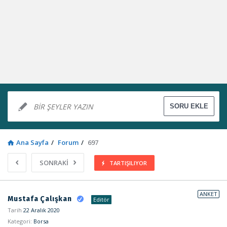
Ana Sayfa
/
Forum
/
697
SONRAKİ
TARTIŞILIYOR
Sosyal
ANKET
Mustafa Çalışkan
Editör
Kaynak
Tarih
22 Aralık 2020
Kategori:
Borsa
Latest