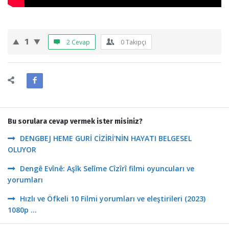
1
2 Cevap
0
Takipçi
Bu sorulara cevap vermek ister misiniz?
DENGBEJ HEME GURİ CİZİRİ'NİN HAYATI BELGESEL
OLUYOR
Dengê Evînê: Aşîk Selîme Cîzîrî filmi oyuncuları ve
yorumları
Hızlı ve Öfkeli 10 Filmi yorumları ve eleştirileri (2023)
1080p ...