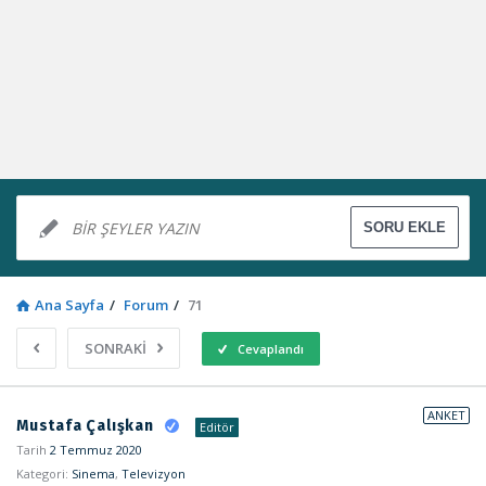
Ana Sayfa
/
Forum
/
71
SONRAKİ
Cevaplandı
Sosyal
ANKET
Mustafa Çalışkan
Editör
Kaynak
Tarih
2 Temmuz 2020
Kategori:
Sinema
,
Televizyon
Latest