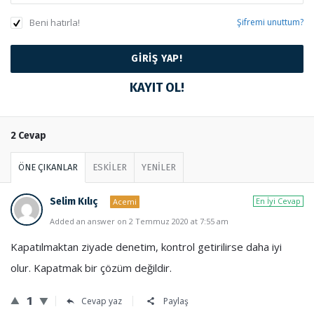
Beni hatırla!
Şifremi unuttum?
KAYIT OL!
2 Cevap
ÖNE ÇIKANLAR
ESKİLER
YENİLER
Selim Kılıç
En İyi Cevap
Acemi
Added an answer on 2 Temmuz 2020 at 7:55 am
Kapatılmaktan ziyade denetim, kontrol getirilirse daha iyi
olur. Kapatmak bir çözüm değildir.
1
Cevap yaz
Paylaş